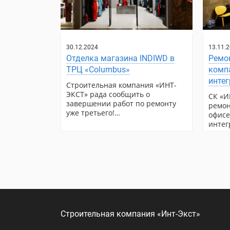
30.12.2024
13.11.
Отделка магазина INDIWD в
Ремон
ТРЦ «Columbus»
компа
инте
Строительная компания «ИНТ-
ЭКСТ» рада сообщить о
СК «И
завершении работ по ремонту
ремон
уже третьего!…
офисе
интег
Строительная компания «Инт-Экст»