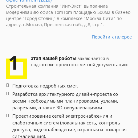
Офис TomTom (2020)
С
Строительная компания "Инт-Экст" выполнила
О
модернизацию офиса TomTom площадью 500м2 в бизнес-
п
центре "Город Столиц" в комплексе "Москва-Сити" по
W
адресу: г.Москва, Пресненская наб., д.8, стр.1.
Перейти к галерее
1
этап нашей работы
заключается в
подготовке проектно-сметной документации:
Подготовка подробных смет.
Разработка архитектурного дизайн-проекта со
всеми необходимыми планировками, узлами,
разрезами, а также 3D-визуализациями.
Проектирование сетей электроснабжения и
слаботочных систем (локальная сеть, контроль
доступа, видеонаблюдение, охранная и пожарная
сигнализация).