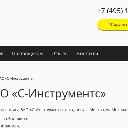
+7 (495) 
Получит
ея
Поставщикам
Отзывы
Контакты
АО «С-Инструментс»
О «С-Инструментс»
т офиса ЗАО «С-Инструментс» по адресу: г.Москва, ул.Моховая,
ью обновлена:
вниванием;