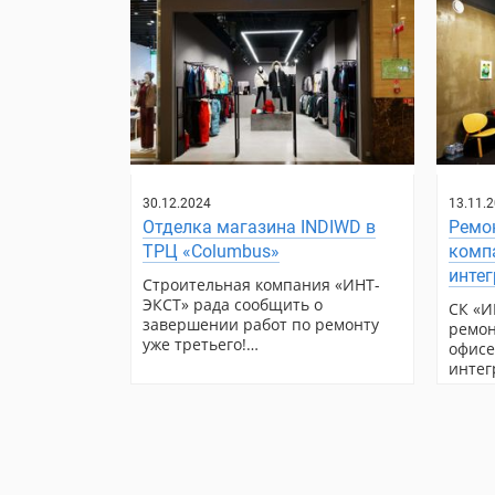
30.12.2024
13.11.
Отделка магазина INDIWD в
Ремон
ТРЦ «Columbus»
компа
инте
Строительная компания «ИНТ-
ЭКСТ» рада сообщить о
СК «И
завершении работ по ремонту
ремон
уже третьего!…
офисе
интег