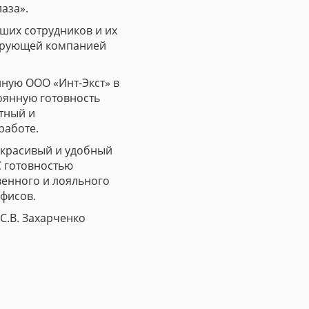
аза».
ших сотрудников и их
тирующей компанией
нную ООО «Инт-Экст» в
оянную готовность
атный и
работе.
 красивый и удобный
С готовностью
венного и лояльного
фисов.
С.В. Захарченко