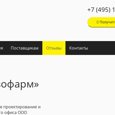
+7 (495) 
Получит
ея
Поставщикам
Отзывы
Контакты
зофарм»
е проектирование и
ого офиса ООО