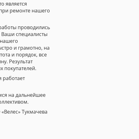
то является
 при ремонте нашего
 работы проводились
о Ваши специалисты
 нашего
стро и грамотно, на
ота и порядок, все
ну. Результат
х покупателей.
я работает
мся на дальнейшее
оллективом.
 «Велес» Тукмачева