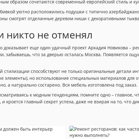
ьным образом сочетаются современный европейский стиль и ку
й обивкой уютно расположились подушки с типично азербайджан
оны смотрят отделанные деревом ниши с декоративными тыквам
и никто не отменял
о доказывает еще один удачный проект Аркадия Новикова – рес
нии, забываешь, что за дверью осталась Москва. Появляется ощ
 стилизации способствуют не только оригинальные детали ин
 элементы), но использование специальных материалов для от
о, а натурально состарено. Вся мебель изготовлена под заказ.
сматриваясь к модным тенденциям, помните одно – главное, чт
 и кроется главный секрет успеха, даже не взирая на то, что ди