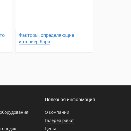
то
Факторы, определяющие
интерьер бара
Полезная информация
оборудования
О компании
Галерея работ
городок
Цены