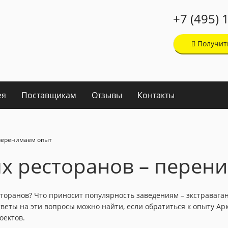
+7 (495) 
Получит
ея
Поставщикам
Отзывы
Контакты
 перенимаем опыт
х ресторанов – перен
сторанов? Что приносит популярность заведениям – экстраваг
еты на эти вопросы можно найти, если обратиться к опыту Ар
оектов.