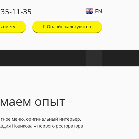
135-11-35
EN
ь смету
Онлайн калькулятор
имаем опыт
антное меню, оригинальный интерьер,
кадия Новикова – первого ресторатора