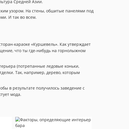
льтура Средней Азии.
ским узором. На стены, обшитые панелями под
и. И так во всем.
торан-караоке «Куршевель». Как утверждает
ущение, что ты где-нибудь на горнолыжном
терьера (потрепанные ледовые коньки,
делки. Так, например, дерево, которым
обы в результате получилось заведение с
ктует мода.