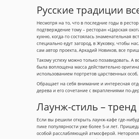
Русские традиции вс
Несмотря на то, что в последние годы в ресто
подтверждение тому – ресторан «Царская охота
кухню, когда-то состоялась знаменательная в
специально едут загород, в Жуковку, чтобы на
сам автор проекта, Аркадий Новиков, все при
Такому успеху можно только позавидовать. А в
была воплощена масса действительно оригинал
использованием портретов царственных особ, 
Обращает на себя внимание и интересная отде
дерева и его сочетание с вкраплениями по-де
Лаунж-стиль – тренд 
Если вы решили открыть лаунж-кафе где-нибудь
пике популярности уже более 5-и лет. Пришед
особой расслабляющей атмосферой. Нетороплив