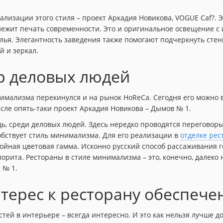
лизации этого стиля – проект Аркадия Новикова, VOGUE Caf?. Э
лежит печать современности. Это и оригинальное освещение с
улья. Элегантность заведения также помогают подчеркнуть сте
й и зеркал.
р деловых людей
имализма перекинулся и на рынок HoReCa. Сегодня его можно 
ысле опять-таки проект Аркадия Новикова – Дымов № 1.
дь, среди деловых людей. Здесь нередко проводятся переговор
обствует стиль минимализма. Для его реализации в
отделке рес
ойная цветовая гамма. Исконно русский способ рассаживания 
лорита. Рестораны в стиле минимализма – это, конечно, далеко
 № 1.
нтерес к ресторану обеспече
тей в интерьере – всегда интересно. И это как нельзя лучше д