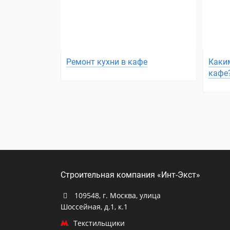
Ремонт кухни в кафе
Каки
кафе
Строительная компания «Инт-Экст»
109548, г. Москва, улица
Шоссейная, д.1, к.1
Текстильщики