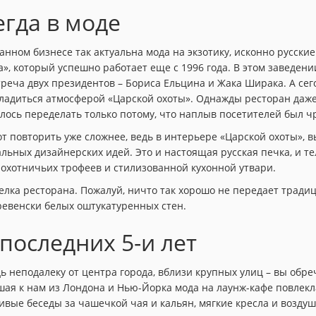
егда в моде
ранном бизнесе так актуальна мода на экзотику, исконно русск
», который успешно работает еще с 1996 года. В этом заведени
стреча двух президентов – Бориса Ельцина и Жака Ширака. А се
сладиться атмосферой «Царской охоты». Однажды ресторан даже
шлось переделать только потому, что наплыв посетителей был ч
от повторить уже сложнее, ведь в интерьере «Царской охоты», 
ьных дизайнерских идей. Это и настоящая русская печка, и тел
охотничьих трофеев и стилизованной кухонной утвари.
лка ресторана. Пожалуй, ничто так хорошо не передает традиц
ревенски белых оштукатуренных стен.
последних 5-и лет
 неподалеку от центра города, вблизи крупных улиц – вы обреч
шая к нам из Лондона и Нью-Йорка мода на лаунж-кафе повлекл
ые беседы за чашечкой чая и кальян, мягкие кресла и воздушн