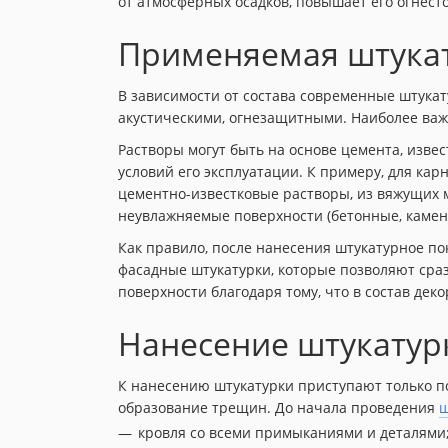
от атмосферных осадков, повышает его огнесто
Применяемая штука
В зависимости от состава современные штук
акустическими, огнезащитными. Наиболее важн
Растворы могут быть на основе цемента, извес
условий его эксплуатации. К примеру, для ка
цементно-известковые растворы, из вяжущих 
неувлажняемые поверхности (бетонные, каменн
Как правило, после нанесения штукатурное п
фасадные штукатурки, которые позволяют сраз
поверхности благодаря тому, что в состав де
Нанесение штукатур
К нанесению штукатурки приступают только по
образование трещин. До начала проведения
ш
кровля со всеми примыканиями и деталями