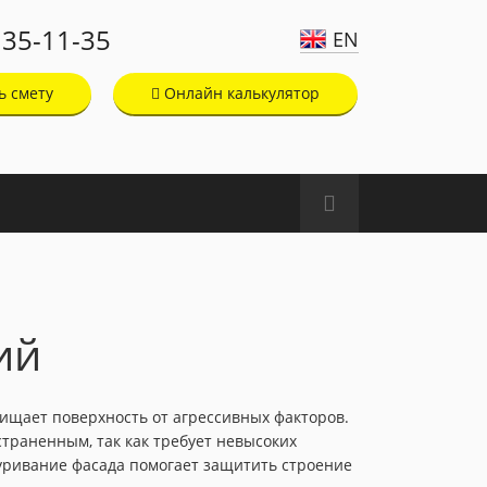
135-11-35
EN
ь смету
Онлайн калькулятор
ий
щищает поверхность от агрессивных факторов.
траненным, так как требует невысоких
туривание фасада помогает защитить строение