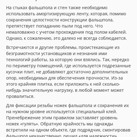
На стыках фальшпола и стен также необходимо
использовать амортизирующую ленту, которая, помимо
сохранения целостности конструкции фальшпола,
препятствует попаданию пыли под него. Что
немаловажно с учетом прохождения под полом кабелей.
Однако, к сожалению, это далеко не всегда соблюдается.
Встречаются и другие проблемы, проистекающие из
безграмотности установщиков и незнания ими
технологий работы, за которую они взялись. Так, нередко
по периметру помещений, где используется подрезанные
кусочки плит, не добавляют достаточно дополнительных
опор, необходимых для обеспечения прочности. Из-за
этого крайняя плитка, если приложить к ней сколько-
нибудь значительную нагрузку, в любой момент может
провалиться.
Для фиксации резьбы ножек фальшпола и сохранения их
на нужном уровне используется специальный клей.
Пренебрежение этим правилом заставляет уровень
ножек «гулять». Обратную крайность мы однажды
встретили на одном объекте, где подрядчик, смонтировав
фальшпол некачественно, решил «для надежности»