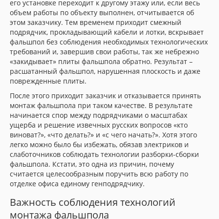
его установке переходит к другому этажу или, если весь
объем работы по объекту выполнен, отчитывается об
этом заказчику. Тем временем приходит смежный
подрядчик, прокладывающий кабели и лотки, вскрывает
фальшпол без соблюдения необходимых технологических
требований и, завершив свои работы, так же небрежно
«закидывает» плиты фальшпола обратно. Результат –
расшатанный фальшпол, нарушенная плоскость и даже
поврежденные плиты.
После этого приходит заказчик и отказывается принять
монтаж фальшпола при таком качестве. В результате
начинается спор между подрядчиками о масштабах
ущерба и решение извечных русских вопросов «кто
виноват?», «что делать?» и «с чего начать?». Хотя этого
легко можно было бы избежать, обязав электриков и
слаботочников соблюдать технологии разборки-сборки
фальшпола. Кстати, это одна из причин, почему
считается целесообразным поручить всю работу по
отделке офиса единому генподрядчику.
Важность соблюдения технологий
монтажа фальшпола