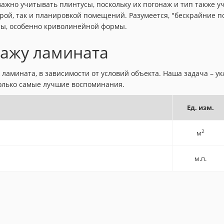
ажно учитывать плинтусы, поскольку их погонаж и тип также уч
урой, так и планировкой помещений. Разумеется, "бескрайние 
ты, особенно криволинейной формы.
тажу ламината
амината, в зависимости от условий объекта. Наша задача – ук
только самые лучшие воспоминания.
Ед. изм.
2
м
м.п.