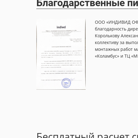
Благодарственные п
о
ООО «ИНДИВИД ОФ
монт общей
благодарность дир
Королькову Алексан
.20, стр.1.
коллективу за выпо
монтажных работ м
Читать отзыв
«Коламбус» и ТЦ «М
Бесплатный расчет 