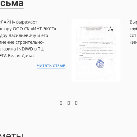
исьма
ЛАЙН» выражает
Выр
ектору ООО СК «ИНТ-ЭКСТ»
глу
дру Васильевичу и его
сот
лнение строительно-
«Ин
агазина INDIWD в ТЦ
ЕГА Белая Дача»
Читать отзыв
сметы