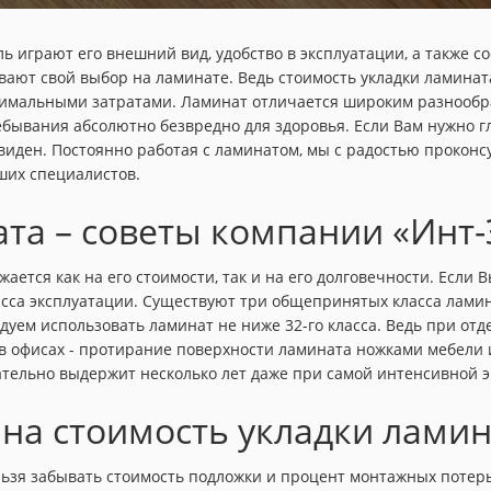
 играют его внешний вид, удобство в эксплуатации, а также с
вают свой выбор на ламинате. Ведь стоимость укладки ламинат
имальными затратами. Ламинат отличается широким разнообра
бывания абсолютно безвредно для здоровья. Если Вам нужно 
иден. Постоянно работая с ламинатом, мы с радостью проконс
ших специалистов.
та – советы компании «Инт-
ается как на его стоимости, так и на его долговечности. Если 
сса эксплуатации. Существуют три общепринятых класса ламинат
дуем использовать ламинат не ниже 32-го класса. Ведь при от
 в офисах - протирание поверхности ламината ножками мебели и
зательно выдержит несколько лет даже при самой интенсивной 
на стоимость укладки ламин
ьзя забывать стоимость подложки и процент монтажных потерь 