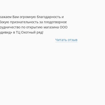
ажаем Вам огромную благодарность и
бокую признательность за плодотворное
рудничество по открытию магазина ООО
дивид» в ТЦ Охотный ряд!
адресу: г. Мо
«Москва-Сити
Читать отзыв