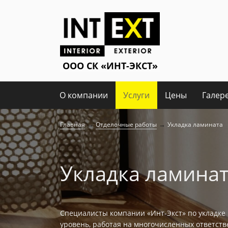
О компании
Услуги
Цены
Галер
→
→
Главная
Отделочные работы
Укладка ламината
Укладка ламина
Специалисты компании «Инт-Экст» по укладк
уровень, работая на многочисленных ответств